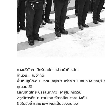
ทางบริษัทฯ เปิดรับสมัคร เจ้าหน้าที่ รปภ.
จำนวน : ไม่จำกัด
พื้นที่ปฏิบัติงาน : กทม อยุธยา ศรีราชา แหลมฉบัง ชลบุรี
คุณสมบัติ
1.สัญชาติไทย บรรลุนิติภาวะ อายุไม่เกิน55ปี
2.วุฒิการศึกษา ตามเกณฑ์การศึกษาภาคบังคับ
3.มีใบขับขี่ และยานพาหนะเป็นของตนเอง