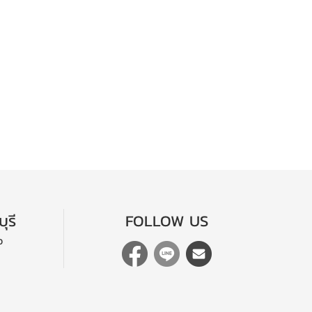
ุรี
FOLLOW US
อ