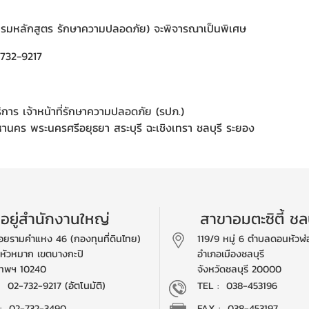
อบรมหลักสูตร รักษาความปลอดภัย) จะพิจารณาเป็นพิเศษ
-732-9217
ิการ เจ้าหน้าที่รักษาความปลอดภัย (รปภ.)
นคร พระนครศรีอยุธยา สระบุรี ฉะเชิงเทรา ชลบุรี ระยอง
ี่อยู่สำนักงานใหญ่
สาขาอมตะซิตี้ ชลบ
อยรามคำแหง 46 (กองทุนที่ดินไทย)
119/9 หมู่ 6 ตำบลดอนหัวฬ่
หัวหมาก เขตบางกะปิ
อำเภอเมืองชลบุรี
เทพฯ 10240
จังหวัดชลบุรี 20000
 :
02-732-9217 (อัตโนมัติ)
TEL :
038-453196
: 02-732-3490
FAX : 038-453197