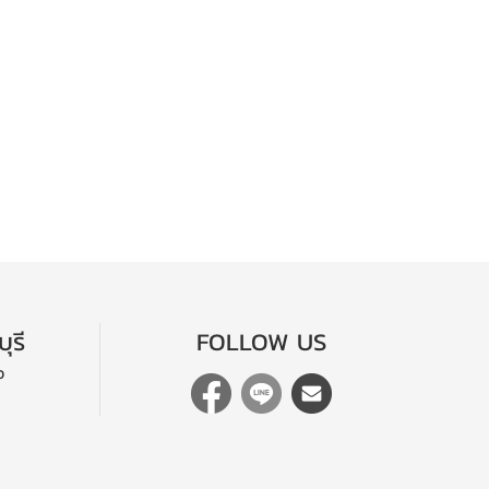
ุรี
FOLLOW US
อ